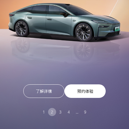
享受服务
搜索
个人中心
了解详情
预约体验
1
2
3
4
...
9